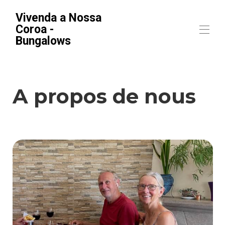
Vivenda a Nossa
Coroa -
Bungalows
Accueil
Toutes les locations
▾
A propos de nous
A propos
Contact