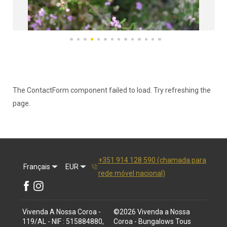
The ContactForm component failed to load. Try refreshing the
page.
+351 914 128 590 (chamada para
Français
EUR
rede móvel nacional)
Vivenda A Nossa Coroa -
©
2026
Vivenda a Nossa
119/AL - NIF : 515884880,
Coroa - Bungalows
Tous